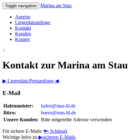
Marina am Stau
Toggle navigation
Anreise
Liegeplatzanfrage
Kontakt
Kunden
Kranen
∴
Kontakt zur Marina am Stau
▶ Liegeplatz/Preisanfrage ◀
E-Mail
Hafenmeister:
hafen@mas-hl.de
Büro:
buero@mas-hl.de
Unsere Kunden:
Bitte mitgeteilte Adresse verwenden
Für sichere E-Mails:
🔑 Schüssel
Wichtige Infos zu
▶sicheren E-Mails
.